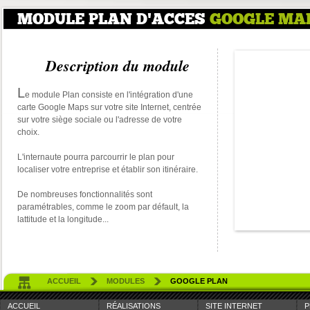
MODULE PLAN D'ACCES
GOOGLE MA
Description du module
L
e module Plan consiste en l'intégration d'une
carte Google Maps sur votre site Internet, centrée
sur votre siège sociale ou l'adresse de votre
choix.
L'internaute pourra parcourrir le plan pour
localiser votre entreprise et établir son itinéraire.
De nombreuses fonctionnalités sont
paramétrables, comme le zoom par défault, la
lattitude et la longitude...
ACCUEIL
MODULES
GOOGLE PLAN
ACCUEIL
RÉALISATIONS
SITE INTERNET
P