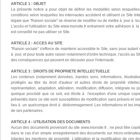
ARTICLE 1 : OBJET
La présente notice a pour objet de définir les modalités selon lesquelles
conditions selon lesquelles les internautes accèdent et utilisent ce Site I
légale que "Raison sociale" se réserve de modifier ou de mettre à jour à to
L'accès et l'utilisation du Site www.monsite.fr entrainent votre adhésion à l
est conseillé ne pas utiliser ce Site.
ARTICLE 2 : ACCES AU SITE
"Raison sociale" s'efforce de maintenir accessible le Site, sans pour autant
à jour, et pour toute autre raison notamment d'ordre technique, l'accès au S
des conséquences qui peuvent en découler pour l'internaute.
ARTICLE 3 : DROITS DE PROPRIETE INTELLECTUELLE
Les contenus (notamment données, bandes sons, informations, illustration
protégés au titre du droit d'auteur et autres droits de propriété intelle
représentation, adaptation, altération, modification, diffusion, intégrale ou 
quelque procédé que ce soit, est illicite à l'exception d'une unique cop
présentés dans ce site sont susceptibles de modification sans préavis et s
lieu à un quelconque droit à dédommagement. Les informations et les image
de ses partenaires.
ARTICLE 4 : UTILISATION DES DOCUMENTS
Aucun des documents provenant du site www.monsite.fr , ne peut être copié, 
dans le cas d'un simple enregistrement des documents sur micro-ordinateur
intactes les mentions de propriété. L'altération et la modification de ces d