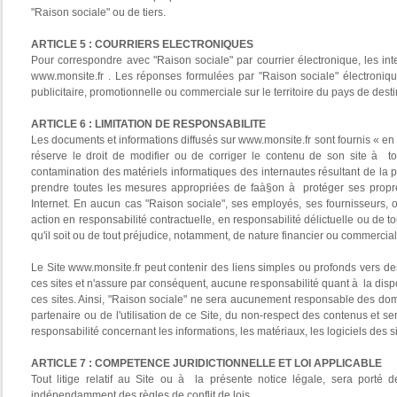
"Raison sociale" ou de tiers.
ARTICLE 5 : COURRIERS ELECTRONIQUES
Pour correspondre avec "Raison sociale" par courrier électronique, les in
www.monsite.fr . Les réponses formulées par "Raison sociale" électronique
publicitaire, promotionnelle ou commerciale sur le territoire du pays de dest
ARTICLE 6 : LIMITATION DE RESPONSABILITE
Les documents et informations diffusés sur www.monsite.fr sont fournis « en 
réserve le droit de modifier ou de corriger le contenu de son site à 
contamination des matériels informatiques des internautes résultant de la pro
prendre toutes les mesures appropriées de faà§on à protéger ses propres
Internet. En aucun cas "Raison sociale", ses employés, ses fournisseurs, 
action en responsabilité contractuelle, en responsabilité délictuelle ou de 
qu'il soit ou de tout préjudice, notamment, de nature financier ou commercial,
Le Site www.monsite.fr peut contenir des liens simples ou profonds vers des
ces sites et n'assure par conséquent, aucune responsabilité quant à la disponi
ces sites. Ainsi, "Raison sociale" ne sera aucunement responsable des domma
partenaire ou de l'utilisation de ce Site, du non-respect des contenus et se
responsabilité concernant les informations, les matériaux, les logiciels des si
ARTICLE 7 : COMPETENCE JURIDICTIONNELLE ET LOI APPLICABLE
Tout litige relatif au Site ou à la présente notice légale, sera porté d
indépendamment des règles de conflit de lois.