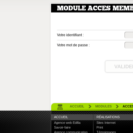
MODULE ACCES MEMB
Votre identifiant :
Votre mot de passe :
ACCUEIL
MODULES
ACCE
ACCUEIL
RÉALISATIONS
Agence web Edifia
Sites Internet
Savoir-faire
Print
Agence communication
Témoignages