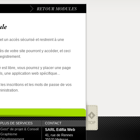
RETOUR MODULES
ule
 un accès sécurisé et restreint à une
ès de votre site pourront y accéder, et ceci
registrement.
 est libre, vous pourrez y placer une page
ls, une application web spécifique...
les inscritions et les mots de passe de vos
inistration.
PLUS DE SERVICES
CONTACT
Gest° de projet & Conseil
SARL Edifia Web
Graphisme
41, rue de Rennes
Développement
35520 Melesse