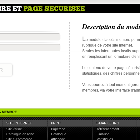
RE ET
PAGE SECURISEE
Description du mod
L
e module d'accès membre permet
rubrique de votre site Internet.
Seules les internautes insrits aupr
en remplissant un formulaire d'en
Le contenu de votre page sécurisé
statistiques, des chiffres personne
Vous pourrez à tout moment gérer 
membres, via votre interface d'adm
S MEMBRE
SITE INTERNET
PRINT
E-MARKETING
Site vitrine
Papeterie
Référencement
Catalogue en ligne
Catalogue
E-mailing
Site e-commerce
Affichage
Statistiques