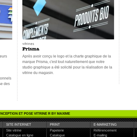
vitrines
Prisma
Après avoir conçu le logo et la charte graphique de la
marque Prisma, c'est tout naturellement que notre
studio graphique a été solicité pour la réalisation de la
vitrine du magasin.
se des
NCEPTION ET POSE VITRINE R BY MAXIME
SITE INTERNET
PRINT
E-MARKETING
Site vitrine
Papeterie
Référencement
Catalogue en ligne
Catalogue
E-mailing