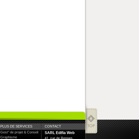
PLUS DE SERVICES
CONTACT
Gest° de projet & Conseil
SARL Edifia Web
Graphisme
41, rue de Rennes