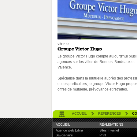
vitrines
Groupe Victor Hugo
Le groupe Victor Hugo compte aujourd'hui plusieurs
agences sur les villes de Rennes, Bordeaux et
Valence.
Spécialisé dans la mutuelle auprès des professionnels
et des particuliers, le groupe Victor Hugo propo
offres de mutuelle, prévoyance et retraites.
ACCUEIL
REFERENCES
CO
ACCUEIL
RÉALISATIONS
Agence web Edifia
Sites Internet
Savoir-faire
Print