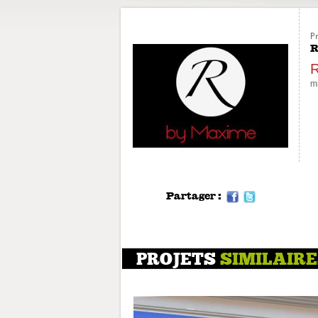
Pr
R
mi
Partager :
PROJETS
SIMILAIR