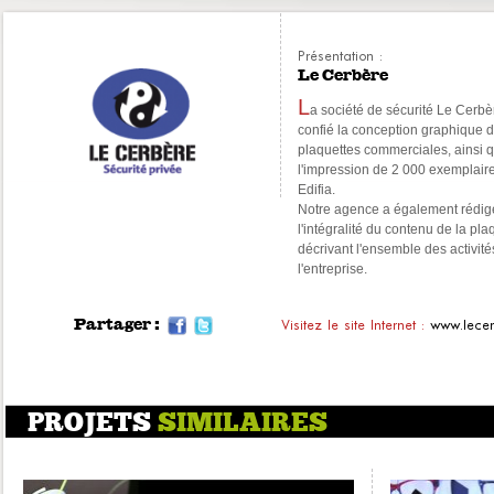
Présentation :
Le Cerbère
L
a société de sécurité Le Cerbè
confié la conception graphique 
plaquettes commerciales, ainsi 
l'impression de 2 000 exemplair
Edifia.
Notre agence a également rédig
l'intégralité du contenu de la pla
décrivant l'ensemble des activité
l'entreprise.
Partager :
Visitez le site Internet :
www.lecer
PROJETS
SIMILAIRES