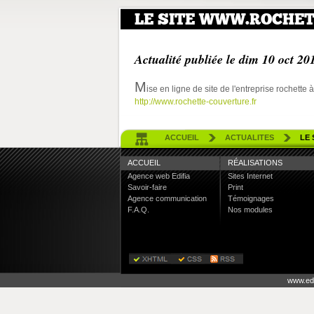
LE SITE WWW.ROCHET
Actualité publiée le
dim 10 oct 20
M
ise en ligne de site de l'entreprise rochette 
http://www.rochette-couverture.fr
ACCUEIL
ACTUALITES
LE
ACCUEIL
RÉALISATIONS
Agence web Edifia
Sites Internet
Savoir-faire
Print
Agence communication
Témoignages
F.A.Q.
Nos modules
www.edi