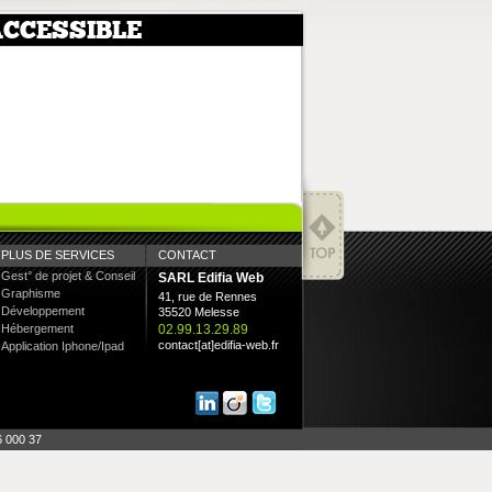
ACCESSIBLE
PLUS DE SERVICES
CONTACT
Gest° de projet & Conseil
SARL Edifia Web
Graphisme
41, rue de Rennes
Développement
35520 Melesse
Hébergement
02.99.13.29.89
contact[at]edifia-web.fr
Application Iphone/Ipad
6 000 37