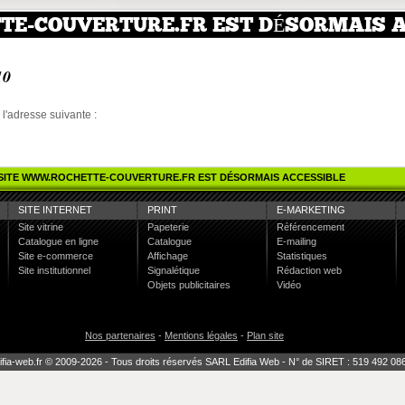
TE-COUVERTURE.FR EST DÉSORMAIS 
10
à l'adresse suivante :
 SITE WWW.ROCHETTE-COUVERTURE.FR EST DÉSORMAIS ACCESSIBLE
SITE INTERNET
PRINT
E-MARKETING
Site vitrine
Papeterie
Référencement
Catalogue en ligne
Catalogue
E-mailing
Site e-commerce
Affichage
Statistiques
Site institutionnel
Signalétique
Rédaction web
Objets publicitaires
Vidéo
Nos partenaires
-
Mentions légales
-
Plan site
fia-web.fr © 2009-2026 - Tous droits réservés SARL Edifia Web - N° de SIRET : 519 492 08